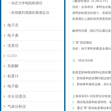
2.触变性测试（0-260-0 1/S）
动态力学电阻检测仪
目的：在涂布后，浆料会在集
药用膜剂薄膜剥离测定仪
浆料的粘度还比较小，容易流
的厚度比上面的涂层厚度高的
电子舌
触变性结果（我们可以通过多
电子鼻
3.“零"剪切测试
流变仪
目的：由于浆料多数是金属分
G-CO
三、结论与分析
热裂解
粘度是影响电池浆料品质的重
粘度计
1、影响浆料的丝网印刷过程
2、影响浆料储存运输，持久
电子眼
水分活度仪
上海保圣RH-30流变仪在电
1、测试电池浆料粘度特性，
气体分析仪
2、通过“零"剪切粘度测试