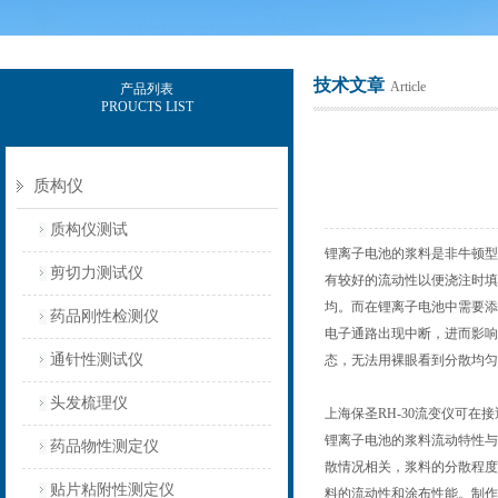
技术文章
Article
产品列表
PROUCTS LIST
上海保圣实业发展有限公司
质构仪
质构仪测试
锂离子电池的浆料是非牛顿型
剪切力测试仪
有较好的流动性以便浇注时填
均。而在锂离子电池中需要添
药品刚性检测仪
电子通路出现中断，进而影响
通针性测试仪
态，无法用裸眼看到分散均匀
头发梳理仪
上海保圣RH-30流变仪可
锂离子电池的浆料流动特性与
药品物性测定仪
散情况相关，浆料的分散程度
贴片粘附性测定仪
料的流动性和涂布性能。制作