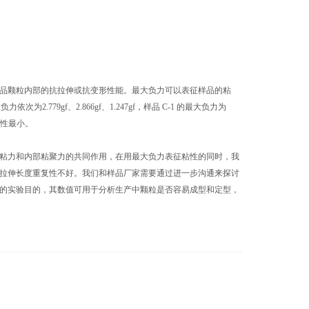
品颗粒内部的抗拉伸或抗变形性能。最大负力可以表征样品的粘
.779gf、2.866gf、1.247gf，样品 C-1 的最大负力为
的粘性最小。
粘力和内部粘聚力的共同作用，在用最大负力表征粘性的同时，我
拉伸长度重复性不好。我们和样品厂家需要通过进一步沟通来探讨
的实验目的，其数值可用于分析生产中颗粒是否容易成型和定型，