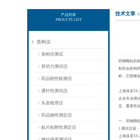
技术文章
Ar
产品列表
PROUCTS LIST
上海保圣实业发展有限公司
质构仪
质构仪测试
药物颗粒的
剪切力测试仪
粘性会影响
标，它能够
药品刚性检测仪
通针性测试仪
上海保圣TA
企业专业测
头发梳理仪
定、重复性
药品物性测定仪
一、药物颗
贴片粘附性测定仪
1.测试仪器：
上海保圣TA.
微针强度测试仪