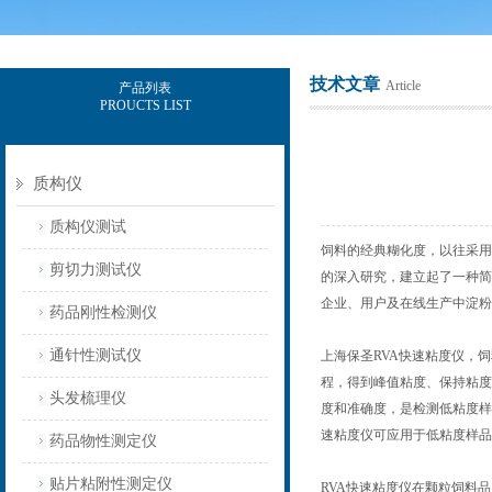
技术文章
Article
产品列表
PROUCTS LIST
上海保圣实业发展有限公司
质构仪
质构仪测试
饲料的经典糊化度，以往采用
剪切力测试仪
的深入研究，建立起了一种简
企业、用户及在线生产中淀粉
药品刚性检测仪
通针性测试仪
上海保圣RVA快速粘度仪，
程，得到峰值粘度、保持粘度
头发梳理仪
度和准确度，是检测低粘度样
速粘度仪可应用于低粘度样品
药品物性测定仪
贴片粘附性测定仪
RVA快速粘度仪在颗粒饲料