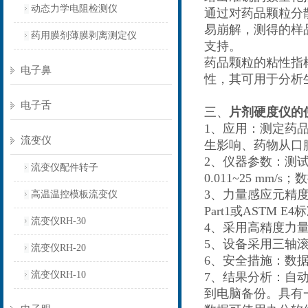
动态力学电阻检测仪
通过对药品颗粒分
易崩解，测得的样
药用膜剂薄膜剥离测定仪
支持。
药品颗粒的粘性指
电子鼻
性，其可用于分析
电子舌
三、
片剂硬度仪的
1、应用：测定药
流变仪
生影响、药物从口
2、仪器参数：测试
流变仪配件转子
0.011~25 m
3、力量感应元精度
高温温控模板流变仪
Part1或ASTM E4
流变仪RH-30
4、采用高精度力量感应元
5、设备采用三轴
流变仪RH-20
6、安全措施：数
流变仪RH-10
7、结果分析：自
到电脑备份。具有一