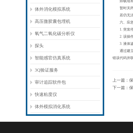
卸载现有驱
暂时关闭杀
体外消化模拟系统
若仍无法解
高压微胶囊包埋机
六、应急
1. 突发
氧气二氧化碳分析仪
2. 误操
3. 液体
探头
通过建立定
智能感官仿真系统
错误代码并
3Q验证服务
上一篇：
审计追踪软件包
下一篇：
快速粘度仪
体外模拟消化系统