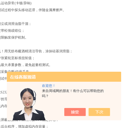
动异常(卡顿/异响)
过程中探头移动迟滞，伴随金属摩擦声。
积尘或润滑油脂干涸；
皮带松弛或错位；
超限触发保护机制。
用无纺布蘸酒精清洁导轨，涂抹硅基润滑脂；
紧轮至标准扭矩值；
大承重参数，避免超量程测试。
集中断/信号丢失
中途曲线突然归零，出现断点。
欢迎您！
来自局域网的朋友！有什么可以帮助您的
RS232数据线接触不良；
吗？
干扰导致信号传输异常；
机内存不足引发程序崩溃。
蔽数据线，采用外接UPS稳定供电；
台程序，增加虚拟内存容量；