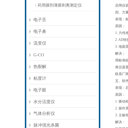
药用膜剂薄膜剥离测定仪
启用仪器内
四、力量
表现：标准
电子舌
原因：
电子鼻
1. 力传
2. AD转
流变仪
3. 地面
解决：
G-CO
用标准砝码
热裂解
将仪器置于
联系厂商进
粘度计
五、软件报
表现：启动
电子眼
原因：
水分活度仪
1. 驱动
2. 操作
气体分析仪
3. 主板
解决：
脉冲强光杀菌