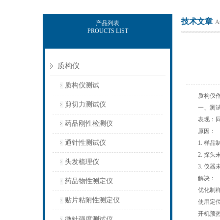
技术文章
Ar
产品列表
PROUCTS LIST
上海保圣实业发展有限公司
质构仪
质构仪测试
质构仪作为
剪切力测试仪
一、测试结
表现：同一
药品刚性检测仪
原因：
通针性测试仪
1. 样品制
2. 探头
头发梳理仪
3. 仪器
解决：
药品物性测定仪
优化制样工
贴片粘附性测定仪
使用定位辅
开机预热30
微针强度测试仪