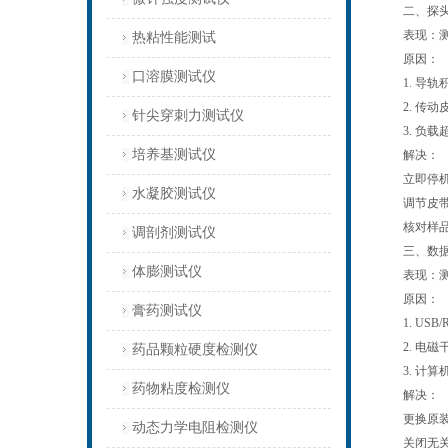
二、探头运
表现：测试
热粘性能测试
原因：
口溶膜测试仪
1. 导轨
2. 传动
针尖穿刺力测试仪
3. 负载
培养基测试仪
解决：
立即停机！
水凝胶测试仪
调节皮带张
核对样品最
调剖剂测试仪
三、数据采
体膨测试仪
表现：测试
原因：
膏药测试仪
1. USB/
2. 电磁
药品颗粒硬度检测仪
3. 计算
药物粘度检测仪
解决：
更换原装屏
动态力学电阻检测仪
关闭无关后