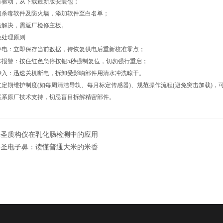
动，从下载最新版安装包；
毒软件及防火墙，添加软件至白名单；
决，需返厂检修主板。
处理原则
停电：立即保存当前数据，待恢复供电后重新校准零点；
作报警：按住红色急停按钮5秒强制复位，切勿强行重启；
渗入：迅速关机断电，拆卸受影响部件用清水冲洗晾干。
期维护制度(如每周清洁导轨、每月标定传感器)、规范操作流程(避免突击加载)，可
联系原厂技术支持，切忌盲目拆解精密部件。
保圣质构仪在乳化肠检测中的应用
保圣电子鼻：读懂普通大米的米香