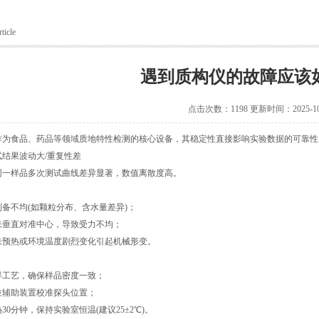
ticle
遇到质构仪的故障应该
点击次数：1198 更新时间：2025-10
食品、药品等领域质地特性检测的核心设备，其稳定性直接影响实验数据的可靠性
果波动大/重复性差
样品多次测试曲线差异显著，数值离散度高。
备不均(如颗粒分布、含水量差异)；
未垂直对准中心，导致受力不均；
未预热或环境温度剧烈变化引起机械形变。
艺，确保样品密度一致；
助装置校准探头位置；
分钟，保持实验室恒温(建议25±2℃)。