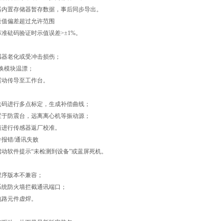
置存储器暂存数据，事后同步导出。
值偏差超过允许范围
砝码验证时示值误差>±1%。
感器老化或受冲击损伤；
换模块温漂；
震动传导至工作台。
进行多点标定，生成补偿曲线；
防震台，远离离心机等振动源；
行传感器返厂校准。
错/通讯失败
软件提示“未检测到设备”或蓝屏死机。
程序版本不兼容；
系统防火墙拦截通讯端口；
电路元件虚焊。