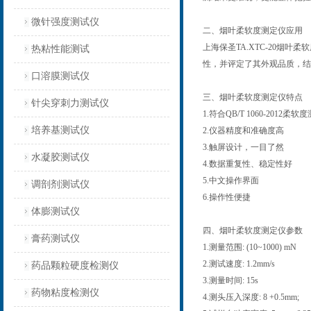
微针强度测试仪
二、烟叶柔软度测定仪应用
上海保圣TA.XTC-20
热粘性能测试
性，并评定了其外观品质，结
口溶膜测试仪
三、烟叶柔软度测定仪特点
针尖穿刺力测试仪
1.符合QB/T 1060-2012柔
培养基测试仪
2.仪器精度和准确度高
3.触屏设计，一目了然
水凝胶测试仪
4.数据重复性、稳定性好
5.中文操作界面
调剖剂测试仪
6.操作性便捷
体膨测试仪
四、烟叶柔软度测定仪参数
膏药测试仪
1.测量范围: (10~1000) mN
2.测试速度: 1.2mm/s
药品颗粒硬度检测仪
3.测量时间: 15s
药物粘度检测仪
4.测头压入深度: 8 +0.5mm;