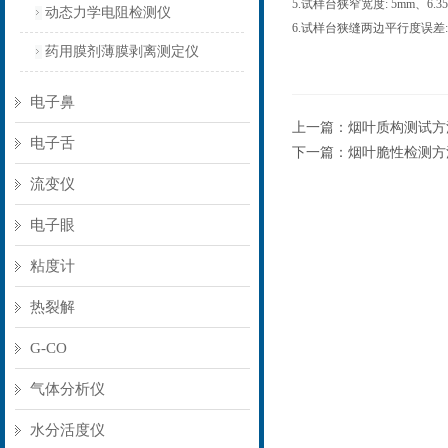
5.试样台狭窄宽度: 5mm、6.3
动态力学电阻检测仪
6.试样台狭缝两边平行度误差: s
药用膜剂薄膜剥离测定仪
电子鼻
上一篇：
烟叶质构测试方
电子舌
下一篇：
烟叶脆性检测方
流变仪
电子眼
粘度计
热裂解
G-CO
气体分析仪
水分活度仪