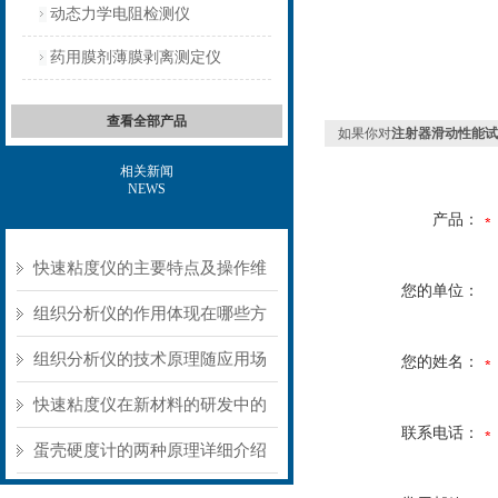
动态力学电阻检测仪
药用膜剂薄膜剥离测定仪
查看全部产品
如果你对
注射器滑动性能试
相关新闻
NEWS
产品：
快速粘度仪的主要特点及操作维
您的单位：
护方式
组织分析仪的作用体现在哪些方
面？
组织分析仪的技术原理随应用场
您的姓名：
景不同存在明显差异
快速粘度仪在新材料的研发中的
联系电话：
应用
蛋壳硬度计的两种原理详细介绍