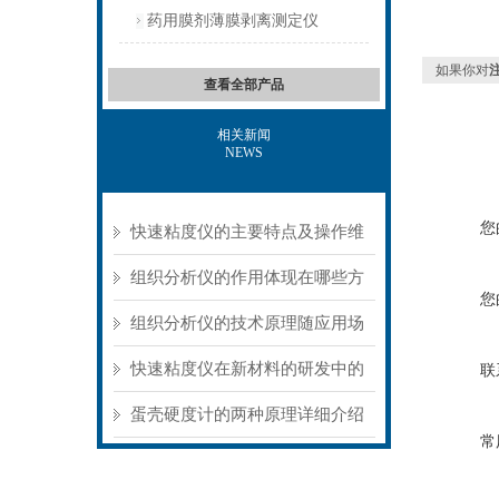
药用膜剂薄膜剥离测定仪
如果你对
查看全部产品
相关新闻
NEWS
您
快速粘度仪的主要特点及操作维
护方式
组织分析仪的作用体现在哪些方
您
面？
组织分析仪的技术原理随应用场
景不同存在明显差异
快速粘度仪在新材料的研发中的
联
应用
蛋壳硬度计的两种原理详细介绍
常