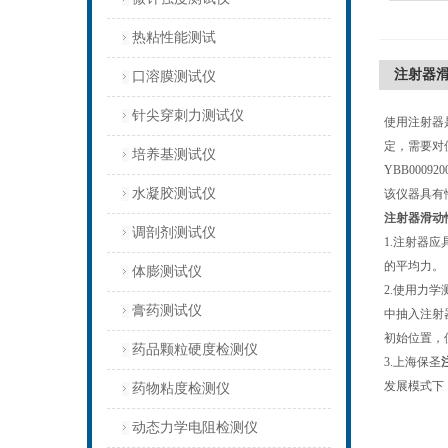
热粘性能测试
注射器
口溶膜测试仪
针尖穿刺力测试仪
使用注射器
定，需要对
培养基测试仪
YBB000
水凝胶测试仪
该仪器具有
注射器滑动
调剖剂测试仪
1.注射器
的平均力。
体膨测试仪
2.使用力学
膏药测试仪
中抽入注射
初始位置，
药品颗粒硬度检测仪
3.上海保圣
发展模式下
药物粘度检测仪
动态力学电阻检测仪