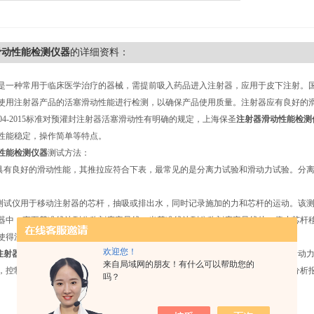
滑动性能检测仪器
的详细资料：
是一种常用于临床医学治疗的器械，需提前吸入药品进入注射器，应用于皮下注射。国家标准
使用注射器产品的活塞滑动性能进行检测，以确保产品使用质量。注射器应有良好的
92004-2015标准对预灌封注射器活塞滑动性有明确的规定，上海保圣
注射器滑动性能检测
性能稳定，操作简单等特点。
性能检测仪器
测试方法：
应具有良好的滑动性能，其推拉应符合下表，最常见的是分离力试验和滑动力试验。分
测试仪用于移动注射器的芯杆，抽吸或排出水，同时记录施加的力和芯杆的运动。该测试仪以1
器中，直至基准线达到公称刻度容量线。当基准线达到公称刻度容量线处，停止芯杆移
使得注射器中的水排入水槽中。
欢迎您！
注射器滑动性能检测仪器
所定制注射管夹具主要用于进行测定注射时的初始力、滑动
来自局域网的朋友！有什么可以帮助您的
，控制横梁向上和向下移动，使液体注入和射出注射管，生成相关数据。可计算分析
吗？