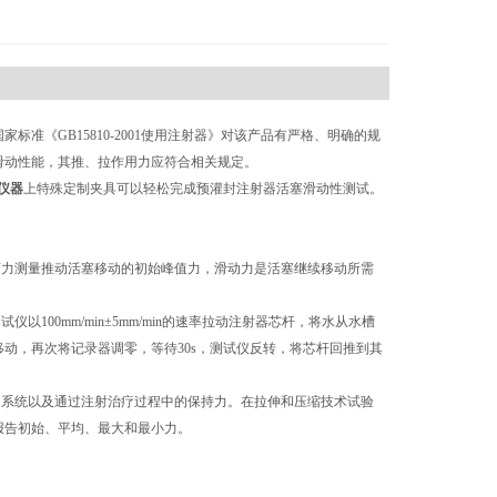
《GB15810-2001使用注射器》对该产品有严格、明确的规
滑动性能，其推、拉作用力应符合相关规定。
仪器
上特殊定制夹具可以轻松完成预灌封注射器活塞滑动性测试。
离力测量推动活塞移动的初始峰值力，滑动力是活塞继续移动所需
00mm/min±5mm/min的速率拉动注射器芯杆，将水从水槽
动，再次将记录器调零，等待30s，测试仪反转，将芯杆回推到其
力系统以及通过注射治疗过程中的保持力。在拉伸和压缩技术试验
报告初始、平均、最大和最小力。