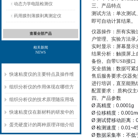
动态力学电阻检测仪
三、产品特点
测试方法：单次测试
药用膜剂薄膜剥离测定仪
即可自动计算结果。
仪器操作：所有实验
查看全部产品
户管理、实验方法录
实时显示：屏幕显示
相关新闻
NEWS
结果分析：触摸屏上
备份。自带
USB接
安全措施：数据可紧
快速粘度仪的主要特点及操作维
售后服务要求
:仪器
进行培训，直至能熟
护方式
组织分析仪的作用体现在哪些方
配置要求：
质构仪主
四、产品参数
面？
组织分析仪的技术原理随应用场
Ø
高精度：
0.0001g
景不同存在明显差异
快速粘度仪在新材料的研发中的
Ø
位移精度：
0.001
Ø
测试臂移动距离：
应用
蛋壳硬度计的两种原理详细介绍
Ø
检测速度：
0.01~
4
Ø
数据采集率：不低