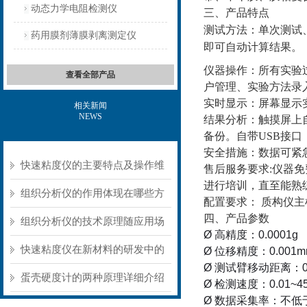
动态力学电阻检测仪
三、产品特点
测试方法：单次测试
药用膜剂薄膜剥离测定仪
即可自动计算结果。
仪器操作：所有实验
查看全部产品
户管理、实验方法录
实时显示：屏幕显示
相关新闻
NEWS
结果分析：触摸屏上
备份。自带
USB接
安全措施：数据可紧
快速粘度仪的主要特点及操作维
售后服务要求
:仪器
进行培训，直至能熟
护方式
组织分析仪的作用体现在哪些方
配置要求：
质构仪主
四、产品参数
面？
组织分析仪的技术原理随应用场
Ø
高精度：
0.0001g
景不同存在明显差异
快速粘度仪在新材料的研发中的
Ø
位移精度：
0.001
Ø
测试臂移动距离：
应用
蛋壳硬度计的两种原理详细介绍
Ø
检测速度：
0.01~
4
Ø
数据采集率：不低