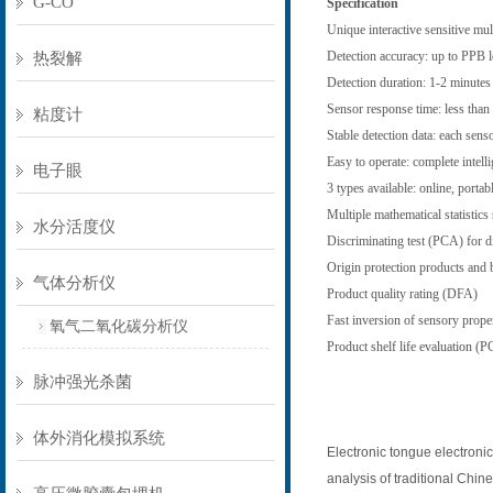
G-CO
Specification
Unique interactive sensitive mul
Detection accuracy: up to PPB l
热裂解
Detection duration: 1-2 minutes
Sensor response time: less than
粘度计
Stable detection data: each sens
Easy to operate: complete intelli
电子眼
3 types available: online, porta
Multiple mathematical statistics
水分活度仪
Discriminating test (PCA) for di
Origin protection products and
气体分析仪
Product quality rating (DFA)
Fast inversion of sensory prop
氧气二氧化碳分析仪
Product shelf life evaluation (
脉冲强光杀菌
体外消化模拟系统
Electronic tongue electronic 
analysis of traditional Chin