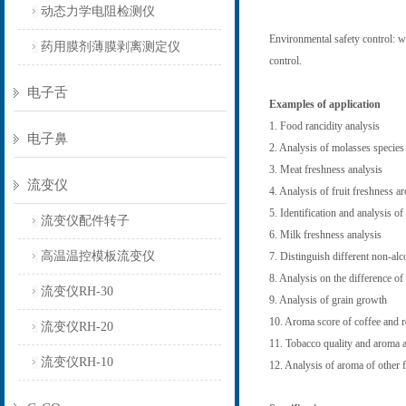
动态力学电阻检测仪
Environmental safety control: wa
药用膜剂薄膜剥离测定仪
control.
电子舌
Examples of application
1. Food rancidity analysis
电子鼻
2. Analysis of molasses species 
3. Meat freshness analysis
流变仪
4. Analysis of fruit freshness a
5. Identification and analysis o
流变仪配件转子
6. Milk freshness analysis
高温温控模板流变仪
7. Distinguish different non-alco
8. Analysis on the difference of
流变仪RH-30
9. Analysis of grain growth
10. Aroma score of coffee and r
流变仪RH-20
11. Tobacco quality and aroma a
流变仪RH-10
12. Analysis of aroma of other 