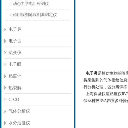
动态力学电阻检测仪
药用膜剂薄膜剥离测定仪
电子鼻
电子舌
流变仪
电子眼
电子鼻
是模仿生物的嗅
粘度计
将采集到的气体指纹信息
行分析处理，区分辨识不
热裂解
上海保圣快速粘度仪
RV
G-CO
保圣科技
RVA
内置多种操
气体分析仪
水分活度仪