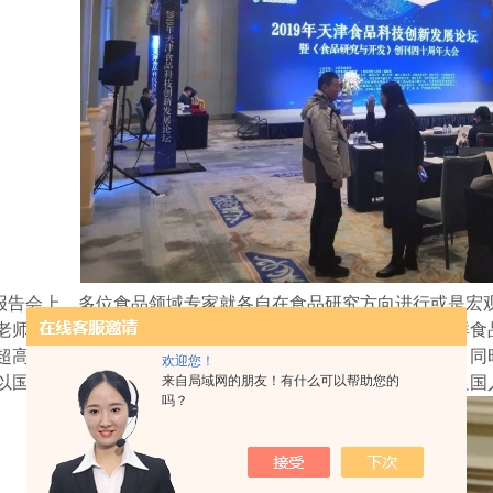
会上，多位食品领域专家就各自在食品研究方向进行或是宏观
老师介绍食品营养研究、功能性开发相关内容，关注特殊人群食
超高压非热加工、射频技术、微波加工探索食品加工新方向。同
欢迎您！
来自局域网的朋友！有什么可以帮助您的
以国民对于食品营养及安全的需求为角度进行食品研究以满足国
吗？