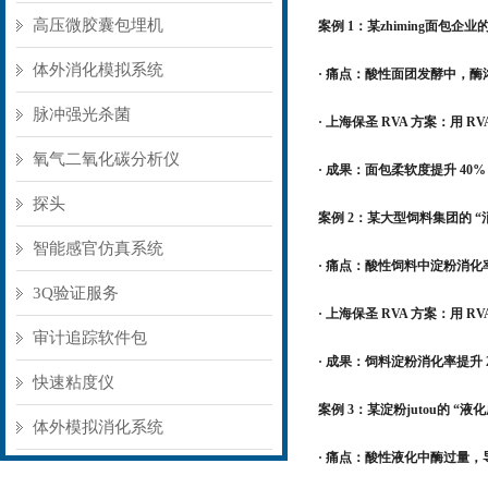
高压微胶囊包埋机
案例 1：某zhiming面包企业
体外消化模拟系统
· 痛点：酸性面团发酵中，
脉冲强光杀菌
· 上海保圣 RVA 方案：用 
氧气二氧化碳分析仪
· 成果：面包柔软度提升 40
探头
案例 2：某大型饲料集团的 “
智能感官仿真系统
· 痛点：酸性饲料中淀粉消
3Q验证服务
· 上海保圣 RVA 方案：用 
审计追踪软件包
· 成果：饲料淀粉消化率提升 2
快速粘度仪
案例 3：某淀粉jutou的 “液化成
体外模拟消化系统
· 痛点：酸性液化中酶过量，