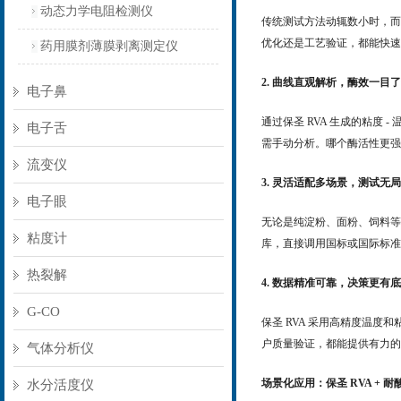
动态力学电阻检测仪
传统测试方法动辄数小时，而保
优化还是工艺验证，都能快速
药用膜剂薄膜剥离测定仪
2. 曲线直观解析，酶效一目
电子鼻
通过保圣 RVA 生成的粘度
电子舌
需手动分析。哪个酶活性更强、
流变仪
3. 灵活适配多场景，测试无
电子眼
无论是纯淀粉、面粉、饲料等
粘度计
库，直接调用国标或国际标准
热裂解
4. 数据精准可靠，决策更有
G-CO
保圣 RVA 采用高精度温度
户质量验证，都能提供有力的
气体分析仪
场景化应用：保圣 RVA + 耐
水分活度仪