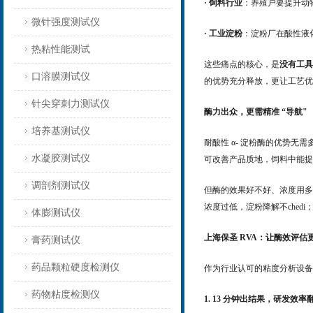
· 饲料行业
：养殖户要提升动物
微针强度测试仪
· 工业淀粉
：淀粉厂在酸性液
热粘性能测试
这些痛点的核心，是
没有工具
口溶膜测试仪
的优势充分释放，更让工艺优
针尖穿刺力测试仪
酶力出众，更需精准 “导航"
培养基测试仪
耐酸性 α- 淀粉酶的优势无需
水凝胶测试仪
可改善产品质地，饲料中能提
调剖剂测试仪
但酶的效果好不好、浓度用多
浓度过低，淀粉降解不ched
体膨测试仪
上海保圣 RVA：让酶效评估
膏药测试仪
药品颗粒硬度检测仪
作为行业认可的粘度分析设备，
药物粘度检测仪
1. 13 分钟出结果，研发效率