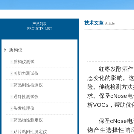
技术文章
Article
产品列表
PROUCTS LIST
上海保圣实业发展有限公司
质构仪
质构仪测试
红枣发酵酒作
剪切力测试仪
态变化的影响。
药品刚性检测仪
险。传统检测方法
求。保圣
cNose
电
通针性测试仪
析
VOCs
，帮助优
头发梳理仪
药品物性测定仪
保圣
cNose
电
物产生选择性响
贴片粘附性测定仪