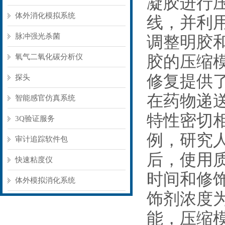
凝胶进行
体外消化模拟系统
线，并利
脉冲强光杀菌
调整明胶
胶的压缩
氧气二氧化碳分析仪
修复提供
探头
在药物递
智能感官仿真系统
特性密切
3Q验证服务
例，研究
审计追踪软件包
后，使用
快速粘度仪
时间和修
体外模拟消化系统
饰剂浓度
能，压缩