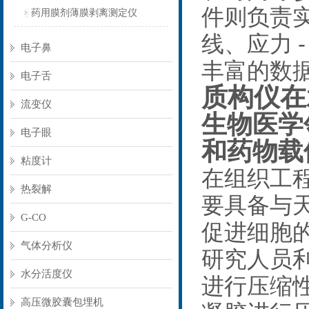
件则负责
药用膜剂薄膜剥离测定仪
线、应力
电子鼻
丰富的数
电子舌
质构仪在
流变仪
生物医学
电子眼
和药物载
粘度计
在组织工
热裂解
要具备与
G-CO
促进细胞
气体分析仪
研究人员
水分活度仪
进行压缩
高压微胶囊包埋机