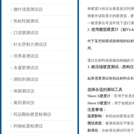
将硬度计的压头垂直按压到测
微针强度测试仪
测量并读取显示的硬度值，
热粘性能测试
一般需要在常温环境下进行测
2. 使用微型硬度计（如Vic
口溶膜测试仪
对于某些较硬或较精细的硅
针尖穿刺力测试仪
用。
培养基测试仪
通过在材料表面施加精确的力
3. 耐压缩硬度测试---质构仪
水凝胶测试仪
如果需要测试有机硅材料在
调剖剂测试仪
选择合适的测试工具
体膨测试仪
Shore A硬度计
：常用于软质
膏药测试仪
Shore D硬度计
：用于较硬的
注意事项：
药品颗粒硬度检测仪
温度影响
：有机硅的硬度会受
测试表面
：被测表面应平整且
药物粘度检测仪
标准化
：在标准化测试环境下