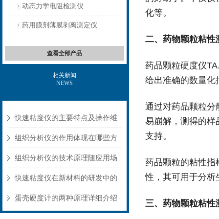
动态力学电阻检测仪
化等。
药用膜剂薄膜剥离测定仪
二、
药物颗粒粘性
查看全部产品
药品颗粒硬度仪TA
相关新闻
给出准确的数量化
NEWS
通过对药品颗粒分
快速粘度仪的主要特点及操作维
易崩解，测得的样
支持。
护方式
组织分析仪的作用体现在哪些方
面？
组织分析仪的技术原理随应用场
药品颗粒的粘性指
性，其可用于分析
景不同存在明显差异
快速粘度仪在新材料的研发中的
应用
蛋壳硬度计的两种原理详细介绍
三、
药物颗粒粘性