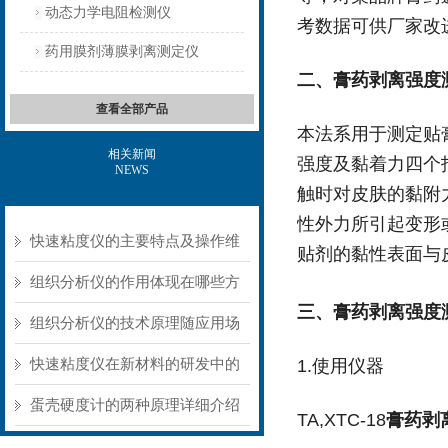
动态力学电阻检测仪
考数据可供厂家改
药用膜剂薄膜剥离测定仪
二、
膏药剥离强度
查看全部产品
本法系用于测定贴
相关新闻
强度及黏着力四个
NEWS
触时对皮肤的黏附
性外力所引起变形
快速粘度仪的主要特点及操作维
贴剂的黏性表面与
护方式
组织分析仪的作用体现在哪些方
三、膏药剥离强度
面？
组织分析仪的技术原理随应用场
景不同存在明显差异
快速粘度仪在新材料的研发中的
1.使用仪器
应用
蛋壳硬度计的两种原理详细介绍
TA,XTC-18
膏药剥