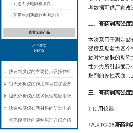
动态力学电阻检测仪
考数据可供厂家改
药用膜剂薄膜剥离测定仪
二、
膏药剥离强度
查看全部产品
本法系用于测定贴
相关新闻
强度及黏着力四个
NEWS
触时对皮肤的黏附
性外力所引起变形
快速粘度仪的主要特点及操作维
贴剂的黏性表面与
护方式
组织分析仪的作用体现在哪些方
三、膏药剥离强度
面？
组织分析仪的技术原理随应用场
景不同存在明显差异
快速粘度仪在新材料的研发中的
1.使用仪器
应用
蛋壳硬度计的两种原理详细介绍
TA,XTC-18
膏药剥