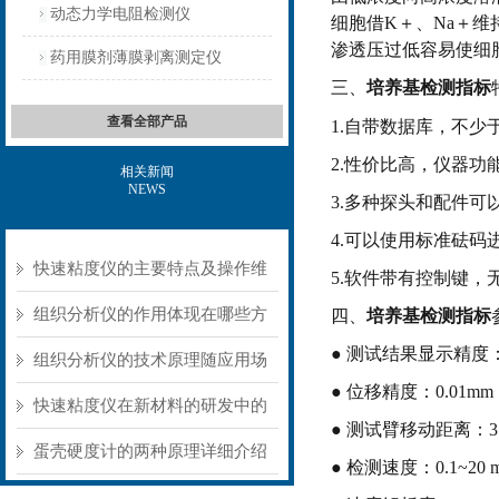
动态力学电阻检测仪
细胞借K＋、Na＋
渗透压过低容易使细
药用膜剂薄膜剥离测定仪
三、
培养基检测指标
查看全部产品
1.自带数据库，不少于
2.性价比高，仪器
相关新闻
NEWS
3.多种探头和配件可
4.可以使用标准砝码
快速粘度仪的主要特点及操作维
5.软件带有控制键
护方式
组织分析仪的作用体现在哪些方
四、
培养基检测指标
● 测试结果显示精度：0
面？
组织分析仪的技术原理随应用场
● 位移精度：0.01mm
景不同存在明显差异
快速粘度仪在新材料的研发中的
● 测试臂移动距离：3
应用
蛋壳硬度计的两种原理详细介绍
● 检测速度：0.1~20 