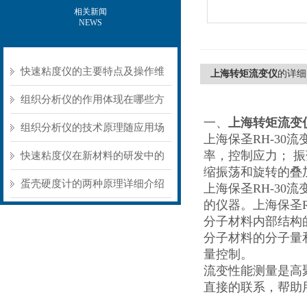
相关新闻
NEWS
快速粘度仪的主要特点及操作维
上海转矩流变仪
的详细
护方式
组织分析仪的作用体现在哪些方
一、
上海转矩流变
面？
组织分析仪的技术原理随应用场
上海保圣RH-30
率，控制应力； 
景不同存在明显差异
快速粘度仪在新材料的研发中的
缩振荡和旋转的叠
应用
蛋壳硬度计的两种原理详细介绍
上海保圣RH-3
的仪器。上海保圣RH
分子材料内部结构
分子材料的分子量
量控制。
流变性能测量是高
直接的联系，帮助