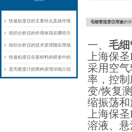
NEWS
快速粘度仪的主要特点及操作维
毛细管流变仪用途
的详
护方式
组织分析仪的作用体现在哪些方
一、
毛细
面？
组织分析仪的技术原理随应用场
上海保圣R
景不同存在明显差异
快速粘度仪在新材料的研发中的
采用空气
应用
蛋壳硬度计的两种原理详细介绍
率，控制
变/恢复
缩振荡和
上海保圣
溶液、悬