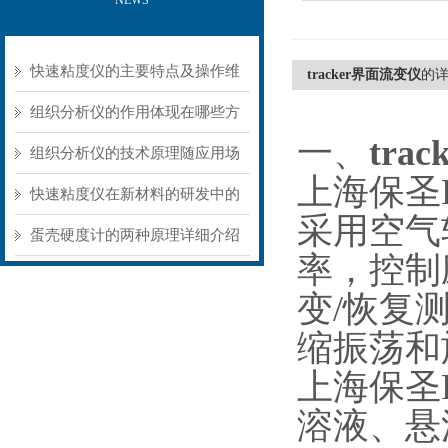
NEWS
快速粘度仪的主要特点及操作维
tracker界面流变仪
的
护方式
组织分析仪的作用体现在哪些方
一、
tra
面？
组织分析仪的技术原理随应用场
上海保圣R
景不同存在明显差异
快速粘度仪在新材料的研发中的
采用空气
应用
蛋壳硬度计的两种原理详细介绍
率，控制
变/恢复
缩振荡和
上海保圣
溶液、悬