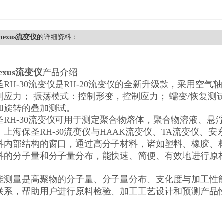
inexus流变仪
的详细资料：
nexus流变仪
产品介绍
圣RH-30流变仪是RH-20流变仪的全新升级款，采用空
制应力； 振荡模式：控制形变，控制应力； 蠕变/恢复测
和旋转的叠加测试。
圣RH-30流变仪可用于测定聚合物熔体，聚合物溶液、
上海保圣RH-30流变仪与HAAK流变仪、TA流变仪、安东帕
料内部结构的窗口，通过高分子材料，诸如塑料、橡胶、
料的分子量和分子量分布，能快速、简便、有效地进行原
。
能测量是高聚物的分子量、分子量分布、支化度与加工性
联系，帮助用户进行原料检验、加工工艺设计和预测产品