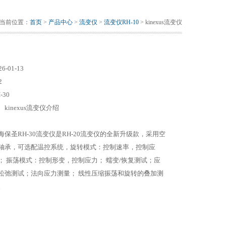
当前位置：
首页
>
产品中心
>
流变仪
>
流变仪RH-10
> kinexus流变仪
26-01-13
2
-30
、kinexus流变仪介绍
海保圣RH-30流变仪是RH-20流变仪的全新升级款，采用空
轴承，可选配温控系统，旋转模式：控制速率，控制应
； 振荡模式：控制形变，控制应力； 蠕变/恢复测试；应
松弛测试；法向应力测量； 线性压缩振荡和旋转的叠加测
。