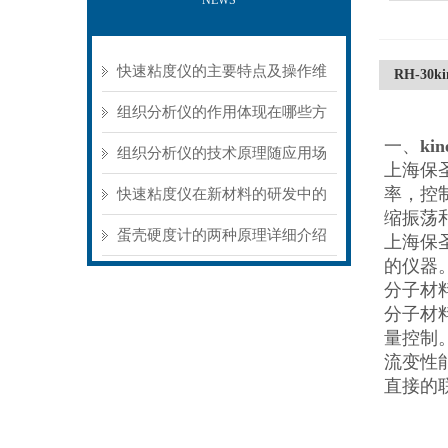
NEWS
快速粘度仪的主要特点及操作维
RH-30k
护方式
组织分析仪的作用体现在哪些方
一、
ki
面？
组织分析仪的技术原理随应用场
上海保
率，控
景不同存在明显差异
快速粘度仪在新材料的研发中的
缩振荡
应用
蛋壳硬度计的两种原理详细介绍
上海保
的仪器。
分子材
分子材
量控制
流变性
直接的