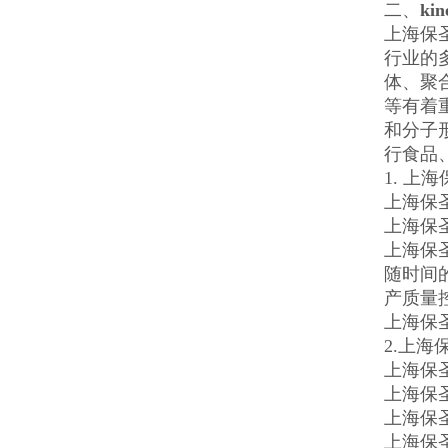
二、
ki
上海保
行业的
体、聚
等有着
和分子
行食品
1. 上
上海保
上海保圣
上海保
随时间
产质量
上海保圣
2.上海
上海保
上海保
上海保
上海保