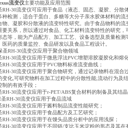
nexus流变仪
主要功能及应用范围
圣RH-30流变仪可应用于食品（液态、固态、凝胶、分
多种检测，适合于蛋白、多糖等大分子亲水胶体材料的流
合物、凝胶和分散液的流变特性研究。由于食品物料的流
重要关系，所以通过对食品、化工材料流变特性的研究，
形态等，能为产品配方、加工工艺、设备选型及质量检测
、医药的质量监控、食品研发以及食品工程设计。
海保圣RH-30流变仪应用于聚合物领域
圣RH-30流变仪应用于微悬浮法PVC增塑溶胶凝胶化和熔
RH-30流变仪应用于PVC物料标准流变曲线；
圣RH-30流变仪应用于聚合物研究，通过记录物料在混
的变化,可研究物料在加工过程中的分散性能,流动行为及结构
控制的有效手段；
RH-30流变仪应用于r-PET/ABS复合材料的制备及其
保圣RH-30流变仪应用于食品流域
圣RH-30流变仪应用于酱料制品流变性能研究；
圣RH-30流变仪应用于食品配方及工艺研究；
圣RH-30流变仪应用于在馒头品质分析中的应用浅探；
圣RH-30流变仪应用于不同链/支比玉米淀粉的形态及其在