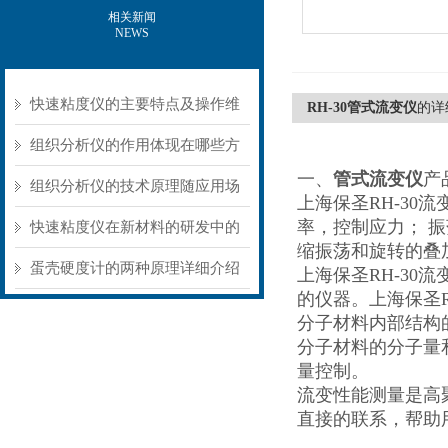
相关新闻
NEWS
快速粘度仪的主要特点及操作维
RH-30管式流变仪
的详
护方式
组织分析仪的作用体现在哪些方
一、
管式流变仪
产
面？
组织分析仪的技术原理随应用场
上海保圣RH-30
率，控制应力； 
景不同存在明显差异
快速粘度仪在新材料的研发中的
缩振荡和旋转的叠
应用
蛋壳硬度计的两种原理详细介绍
上海保圣RH-3
的仪器。上海保圣RH
分子材料内部结构
分子材料的分子量
量控制。
流变性能测量是高
直接的联系，帮助