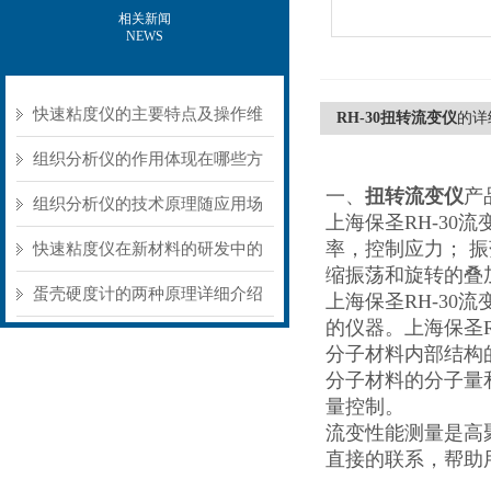
相关新闻
NEWS
快速粘度仪的主要特点及操作维
RH-30扭转流变仪
的详
护方式
组织分析仪的作用体现在哪些方
一、
扭转流变仪
产
面？
组织分析仪的技术原理随应用场
上海保圣RH-30
率，控制应力； 
景不同存在明显差异
快速粘度仪在新材料的研发中的
缩振荡和旋转的叠
应用
蛋壳硬度计的两种原理详细介绍
上海保圣RH-3
的仪器。上海保圣RH
分子材料内部结构
分子材料的分子量
量控制。
流变性能测量是高
直接的联系，帮助