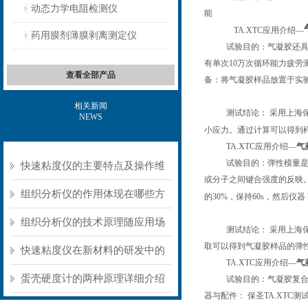
动态力学电阻检测仪
能
TA.XTC
应用介绍
—
药用膜剂薄膜剥离测定仪
试验目的：气凝胶还
有单次
10
万次循环能力疲劳
查看全部产品
备：将气凝胶样品放置于实
相关新闻
测试结论：
采用上海
NEWS
小应力。通过计算可以得到
TA.XTC
应用介绍
—
气
试验目的：弹性模量
快速粘度仪的主要特点及操作维
或分子之间键合强度的反映
护方式
组织分析仪的作用体现在哪些方
的
30%
，保持
60s
，然后仪器
面？
组织分析仪的技术原理随应用场
测试结论：
采用上海
取可以得到气凝胶样品的弹
景不同存在明显差异
快速粘度仪在新材料的研发中的
TA.XTC
应用介绍
—
气
应用
蛋壳硬度计的两种原理详细介绍
试验目的：气凝胶复
器与配件：
保圣
TA.XTC
测