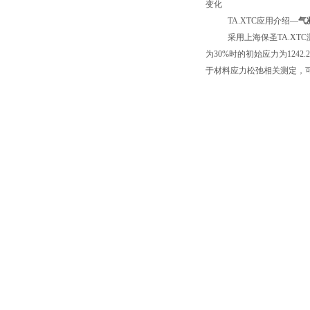
变化
TA.XTC
应用介绍
—
气
采用上海保圣
TA.XTC
为
30%
时的初始应力为
1242.
于材料应力松弛相关测定，