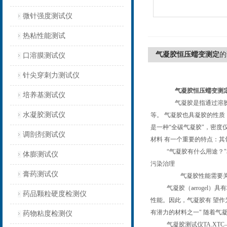
微针强度测试仪
热粘性能测试
气凝胶恒压蠕变测定
的
口溶膜测试仪
针尖穿刺力测试仪
气凝胶恒压蠕变测
培养基测试仪
气凝胶是指通过溶
水凝胶测试仪
等。
气凝胶也具凝胶的性质
是一种
“
全碳气凝胶
"
，密度
调剖剂测试仪
材料 有一个重要的特点：其
“
气凝胶有什么用途？
"
体膨测试仪
污染治理
膏药测试仪
气凝胶性能需要
气凝胶（
aerogel
）具有
药品颗粒硬度检测仪
性能。因此，气凝胶有 望作
有潜力的材料之一
"
随着气凝
药物粘度检测仪
气凝胶测试仪
TA.XTC