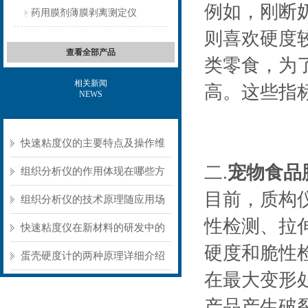
例如，刚断
药用膜剂薄膜剥离测定仪
则喜欢硬度
查看全部产品
类零食，为
相关新闻
高。这些指
NEWS
快速粘度仪的主要特点及操作维
二.
宠物食品
护方式
组织分析仪的作用体现在哪些方
目前，质构
面？
组织分析仪的技术原理随应用场
性检测、拉
景不同存在明显差异
快速粘度仪在新材料的研发中的
硬度和脆性
应用
蛋壳硬度计的两种原理详细介绍
在最大变形
产品产生破