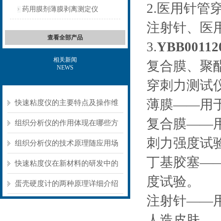
2.医用针管
药用膜剂薄膜剥离测定仪
注射针、医
查看全部产品
3.
YBB0011
相关新闻
复合膜、聚
NEWS
穿刺力测试
薄膜——用
快速粘度仪的主要特点及操作维
复合膜——
护方式
组织分析仪的作用体现在哪些方
刺力强度试
面？
组织分析仪的技术原理随应用场
丁基胶塞—
景不同存在明显差异
快速粘度仪在新材料的研发中的
度试验。
应用
蛋壳硬度计的两种原理详细介绍
注射针——
人造皮肤—