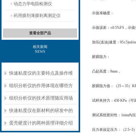
动态力学电阻检测仪
示值准确度：
药用膜剂薄膜剥离测定仪
示值误差：±0.5%FS，示值
查看全部产品
加压(送油)速度：95±5)ml/m
相关新闻
NEWS
胶膜阻力：
凸起高度：9mm，
快速粘度仪的主要特点及操作维
护方式
组织分析仪的作用体现在哪些方
胶膜阻力值：（25～35）KP
面？
组织分析仪的技术原理随应用场
试样夹持力：430 KPa（可
景不同存在明显差异
快速粘度仪在新材料的研发中的
测试系统密封性：1min内压降
应用
蛋壳硬度计的两种原理详细介绍
压力表设定压力：（2.5~3）K