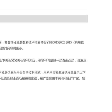
各项性能参数和技术指标符合YBB00152002-2015《药用铝
检部门的理想设备。
,上下夹头紧紧夹住试样周边，使试样与胶膜一起自由凸起，当液压
本检测仪器采用全自动控制模式，用户只需将裁好试样放置于上下
一款高性能全自动破裂强度仪，被广泛应用于药包材生产厂家、制