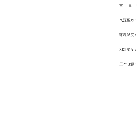
重 量：4
气源压力：0.
环境温度：5
相对湿度：
工作电源：22