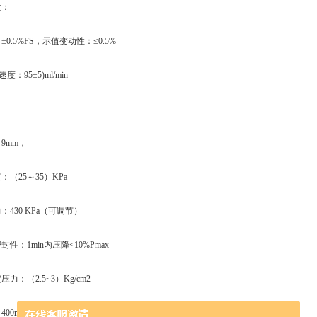
度：
0.5%FS，示值变动性：≤0.5%
：95±5)ml/min
：
9mm，
（25～35）KPa
430 KPa（可调节）
性：1min内压降<10%Pmax
：（2.5~3）Kg/cm2
0mm×350mm×500mm(长宽高)