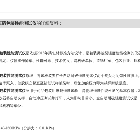
01医药包装性能测试仪
的详细资料：
医药包装性能测试仪
是依据2015年药包材标准方法设计，是包装类破裂强度性能检测的仪器，其
规定。仪器操作简单、性能可靠、技术优良，是科研单位、造纸厂家、包装行业、质
医药包装性能测试仪
原理：将试样装夹在全自动耐破强度测试仪两个夹头之间弹性胶膜上
速率泵入，使胶膜凸起直至铝箔试样破裂时，所施加的压力即为试样耐破强度。
医药包装性能测试仪
应用于药品包装用破裂强度试验，是物理强度性能检测的基本仪器，
仪器将自动夹样，自动冲压测试并打印，人为影响非常小。全自动耐破强度测试仪是
检机构等单位。
-1600KPa（分辨力： 0.01KPa）