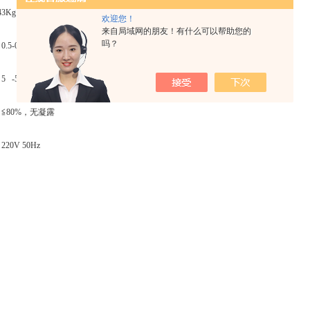
3Kg
欢迎您！
来自局域网的朋友！有什么可以帮助您的
吗？
5-0.7MPa (气源用户自备)
 -50℃
≦80%，无凝露
0V 50Hz