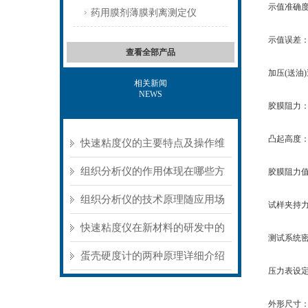
示值准确
药用膜剂薄膜剥离测定仪
示值误差：±
查看全部产品
加压(送油)速度
相关新闻
NEWS
胶膜阻力
凸起高度：
快速粘度仪的主要特点及操作维
护方式
组织分析仪的作用体现在哪些方
胶膜阻力值：
面？
组织分析仪的技术原理随应用场
试样夹持力：
景不同存在明显差异
快速粘度仪在新材料的研发中的
测试系统密封
应用
蛋壳硬度计的两种原理详细介绍
压力表设定压力
外形尺寸：40