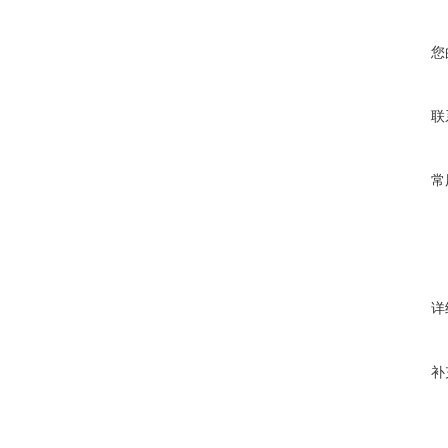
您
联
常
详
补