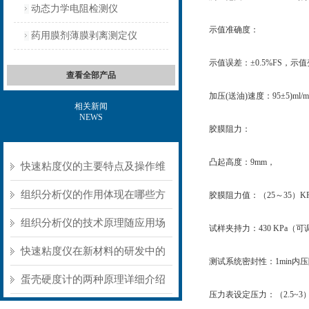
动态力学电阻检测仪
示值准确度：
药用膜剂薄膜剥离测定仪
示值误差：±0.5%FS，示值
查看全部产品
加压(送油)速度：95±5)ml/m
相关新闻
NEWS
胶膜阻力：
凸起高度：9mm，
快速粘度仪的主要特点及操作维
护方式
组织分析仪的作用体现在哪些方
胶膜阻力值：（25～35）KP
面？
组织分析仪的技术原理随应用场
试样夹持力：430 KPa（可
景不同存在明显差异
快速粘度仪在新材料的研发中的
测试系统密封性：1min内压降
应用
蛋壳硬度计的两种原理详细介绍
压力表设定压力：（2.5~3）K