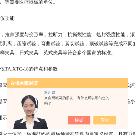
厂等需要医疗器械的单位。
仪功能
，拉伸强度与变形率，拉断力，抗撕裂性能，热封强度性能，滚
0度剥离，压缩试验，弯曲试验，剪切试验，顶破试验等完成不
样夹具，日式夹具，英式夹具等符合多个国家的标准。
仪
TA.XTC-18的特点和参数：
元：20kg；(1kg、5kg、10 kg、20 kg、30 kg、50kg、100K
欢迎您！
来自局域网的朋友！有什么可以帮助您的
感应元精度：＝0.0001 g（精度同时同步到软件显示上）。误差小于
吗？
显示：软件和7.0英寸触摸屏可选；
感应元保护：标准砝码的超标预警在软件内自定义设置。具有力