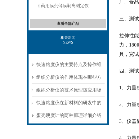
厂、食品
药用膜剂薄膜剥离测定仪
三、测试
查看全部产品
拉伸性能
相关新闻
NEWS
力，18
具，宽试
快速粘度仪的主要特点及操作维
四、
测试
护方式
组织分析仪的作用体现在哪些方
1、力量感应
面？
组织分析仪的技术原理随应用场
景不同存在明显差异
快速粘度仪在新材料的研发中的
2、力量
应用
蛋壳硬度计的两种原理详细介绍
3、仪器
4、力量