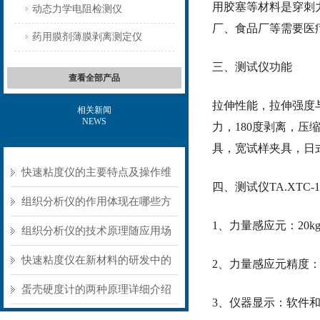
用胶塞等材料是穿刺
动态力学电阻检测仪
厂、食品厂等需要医
药用膜剂薄膜剥离测定仪
三、测试仪功能
查看全部产品
拉伸性能，拉伸强度
相关新闻
NEWS
力，180度剥离，
具，宽试样夹具，日
快速粘度仪的主要特点及操作维
四、
测试仪
TA.XT
护方式
组织分析仪的作用体现在哪些方
1、力量感应元：20kg；(
面？
组织分析仪的技术原理随应用场
景不同存在明显差异
快速粘度仪在新材料的研发中的
2、力量感应元精度：＝
应用
蛋壳硬度计的两种原理详细介绍
3、仪器显示：软件和