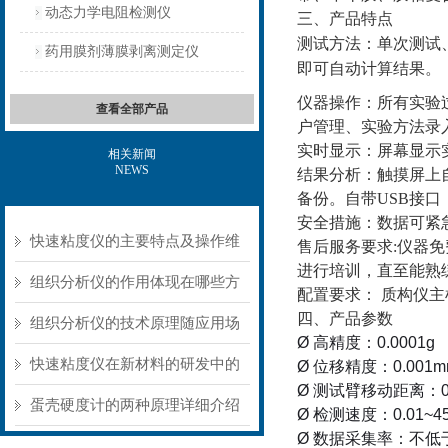
动态力学电阻检测仪
三、产品特点
测试方法：单次测试
药用膜剂薄膜剥离测定仪
即可自动计算结果。
仪器操作：所有实验
查看全部产品
户管理、实验方法录
实时显示：屏幕显示
相关新闻
NEWS
结果分析：触摸屏上
备份。自带
USB接
安全措施：数据可紧
快速粘度仪的主要特点及操作维
售后服务要求
:仪器
进行培训，直至能熟
护方式
组织分析仪的作用体现在哪些方
配置要求：
质构仪主
四、产品参数
面？
组织分析仪的技术原理随应用场
Ø
高精度：
0.0001g
景不同存在明显差异
快速粘度仪在新材料的研发中的
Ø
位移精度：
0.001
Ø
测试臂移动距离：
应用
蛋壳硬度计的两种原理详细介绍
Ø
检测速度：
0.01~
4
Ø
数据采集率：不低