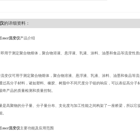
变仪
的详细资料：
圣
mcr流变仪
产品介绍
仪，即用于测定聚合物熔体，聚合物溶液、悬浮液、乳液、涂料、油墨和食品等流变性
cr流变仪可用于测定聚合物熔体，聚合物溶液、悬浮液、乳液、涂料、油墨和食品等流
通过高分子材料，诸如塑料、橡胶、树脂中不同尺度分子链的响应，可以表征高分子
最终产品的质量检测和质量控制。
量是高聚物的分子量、分子量分布、支化度与加工性能之间构架了一座桥梁，所以它
能。
圣
mcr流变仪
主要功能及应用范围