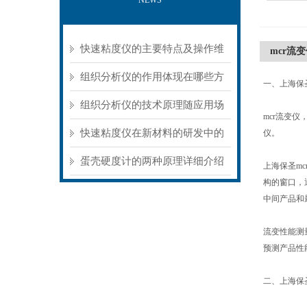
NEWS
快速粘度仪的主要特点及操作维
mcr流
护方式
组织分析仪的作用体现在哪些方
一、上海保
面？
组织分析仪的技术原理随应用场
mcr流变
景不同存在明显差异
快速粘度仪在新材料的研发中的
仪。
应用
蛋壳硬度计的两种原理详细介绍
上海保圣m
构的窗口，
中间产品和
流变性能测
预测产品性
二、上海保