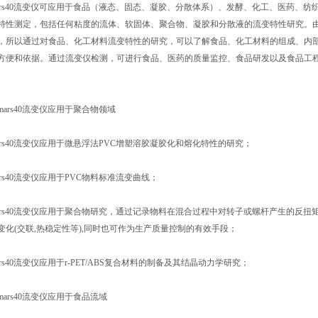
ars40流变仪可应用于食品（液态、固态、凝胶、分散体系）、发酵、化工、医药、
特性测定，包括任何粘度的流体、软固体、聚合物、凝胶和分散液的流变特性研究。
，所以通过对食品、化工材料流变特性的研究，可以了解食品、化工材料的组成、内
方便和依据。通过流变仪检测，可进行食品、医药的质量监控、食品研发以及食品工
圣mars40流变仪应用于聚合物领域
ars40流变仪应用于微悬浮法PVC增塑溶胶凝胶化和熔化特性的研究；
rs40流变仪应用于PVC物料标准流变曲线；
ars40流变仪应用于聚合物研究，通过记录物料在混合过程中对转子或螺杆产生的反扭
变化(交联,热稳定性等),同时也可作为生产质量控制的有效手段；
rs40流变仪应用于r-PET/ABS复合材料的制备及其结晶动力学研究；
圣mars40流变仪应用于食品流域