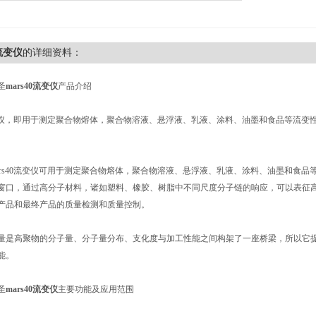
0流变仪
的详细资料：
圣
mars40流变仪
产品介绍
0流变仪，即用于测定聚合物熔体，聚合物溶液、悬浮液、乳液、涂料、油墨和食品等流
ars40流变仪可用于测定聚合物熔体，聚合物溶液、悬浮液、乳液、涂料、油墨和食品等
窗口，通过高分子材料，诸如塑料、橡胶、树脂中不同尺度分子链的响应，可以表征
产品和最终产品的质量检测和质量控制。
量是高聚物的分子量、分子量分布、支化度与加工性能之间构架了一座桥梁，所以它
能。
圣
mars40流变仪
主要功能及应用范围