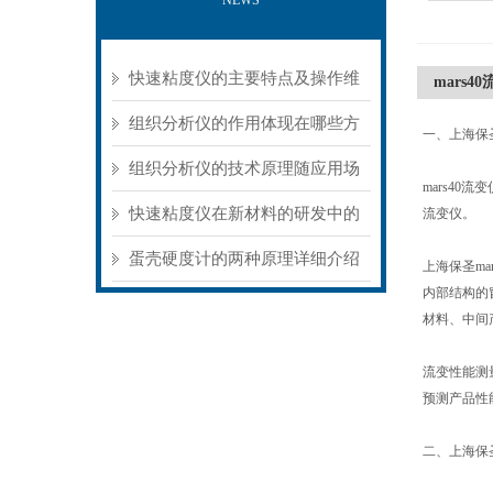
NEWS
快速粘度仪的主要特点及操作维
mars4
护方式
组织分析仪的作用体现在哪些方
一、上海保
面？
组织分析仪的技术原理随应用场
mars4
景不同存在明显差异
快速粘度仪在新材料的研发中的
流变仪。
应用
蛋壳硬度计的两种原理详细介绍
上海保圣m
内部结构的
材料、中间
流变性能测
预测产品性
二、上海保