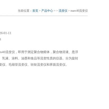
当前位置：
首页
>
产品中心
> >
流变仪
> mars40流变仪
26-01-11
3
ars40流变仪，即用于测定聚合物熔体，聚合物溶液、悬浮
、乳液、涂料、油墨和食品等流变性质的仪器。分为旋转
变仪、毛细管流变仪、转矩流变仪和界面流变仪。