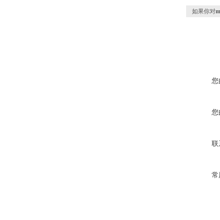
如果你对
m
您
您
联
常