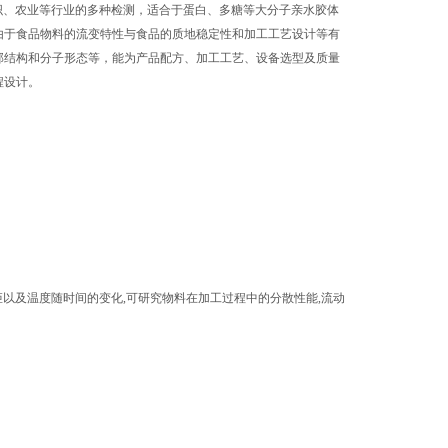
纺织、农业等行业的多种检测，适合于蛋白、多糖等大分子亲水胶体
由于食品物料的流变特性与食品的质地稳定性和加工工艺设计等有
部结构和分子形态等，能为产品配方、加工工艺、设备选型及质量
程设计。
矩以及温度随时间的变化,可研究物料在加工过程中的分散性能,流动