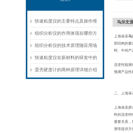
NEWS
快速粘度仪的主要特点及操作维
马尔文
护方式
组织分析仪的作用体现在哪些方
上海保圣
马
部结构的窗
面？
组织分析仪的技术原理随应用场
料、中间产
景不同存在明显差异
快速粘度仪在新材料的研发中的
流变性能测
应用
蛋壳硬度计的两种原理详细介绍
预测产品性
二、上海保圣
上海保圣挤
料的流变特
重要关系，
测等提供方