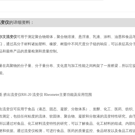
流变仪
的详细资料：
尔文流变仪
可用于测定聚合物熔体，聚合物溶液、悬浮液、乳液、涂料、油墨和食品
口，通过高分子材料诸如塑料、橡胶、树脂中不同尺度分子链的响应，可以表征高分
品和最终产品的质量检测和质量控制。
量在高聚物的分子量、分子量分布、支化度与加工性能之间构架了一座桥梁，所以它
能。
 挤出流变仪RH-20 流变仪 Rheometer主要功能及应用范围
出流变仪可应用于食品（液态、固态、凝胶、分散体系）、发酵、化工、医药、纺织
性测定，包括任何粘度的流体、软固体、聚合物、凝胶和分散液的流变特性研究。由
所以通过对食品、化工材料流变特性的研究，可以了解食品、化工材料的组成、内部
便和依据。通过流变仪检测，可进行食品、医药的质量监控、食品研发以及食品工程