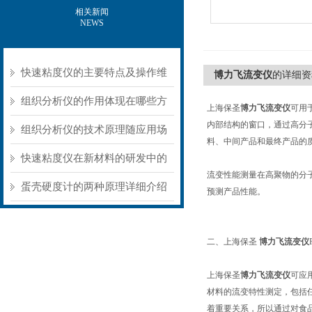
相关新闻
NEWS
快速粘度仪的主要特点及操作维
博力飞流变仪
的详细资
护方式
组织分析仪的作用体现在哪些方
上海保圣
博力飞流变仪
可用
内部结构的窗口，通过高分
面？
组织分析仪的技术原理随应用场
料、中间产品和最终产品的
景不同存在明显差异
快速粘度仪在新材料的研发中的
流变性能测量在高聚物的分
应用
蛋壳硬度计的两种原理详细介绍
预测产品性能。
二、上海保圣
博力飞流变仪
上海保圣
博力飞流变仪
可应
材料的流变特性测定，包括
着重要关系，所以通过对食