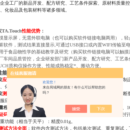
企业工厂的新品开发、配方研究、工艺条件探索、原材料质量控
、化妆品及包装材料等诸多领域。
TA.Touch
性能优势
：
触摸显示屏，无需外联电脑（也可以购买软件链接电脑两用），
运算软件，测试结果直接显示,可通过USB接口或内置WIFI传输至
适用于食品物性学的基础教学及研究（购买软件链接电脑可以触
工厂车间品质管控，企业研发部门新产品开发、配方研究、工艺
.TOUCH质构仪操作方便、性能成熟稳定*、搬动方便。
性能参数
-TA.TOUCH
仪
应用领域广阔
：
肉制品、粮油食品、面制品、米制品、烘焙制
欢迎您！
、化妆品、药品、生物材料、烟草行业等物性分析与检测。
来自局域网的朋友！有什么可以帮助您的
吗？
仪
测试指标全面
：
硬度、脆性、粘性、嫩度、松弛、柔软性、断
服应力、延展性、凝胶强度、成熟度等。
仪量程可选
：力量感应元20kg (可更换荷重感测组件，1kg、5kg、10 k
砝码校准
：第三方校准力量感应元可以使用第三方标准砝码进行
重功能（相当于天平）：精度0.01g。
测试方法全面
：软件内含测试方法，包括单次测试、重复测试，