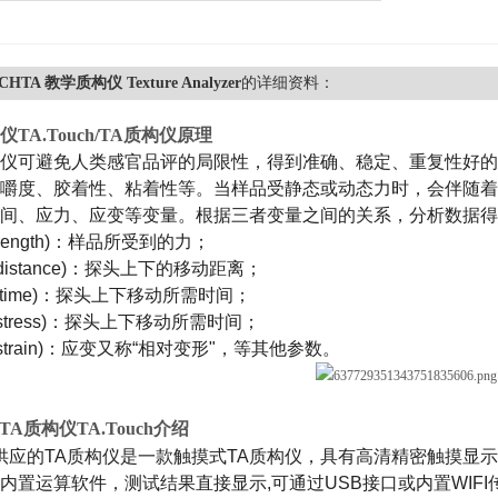
CHTA 教学质构仪 Texture Analyzer
的详细资料：
仪
TA.Touch
/
TA
质构仪原理
仪可避免人类感官品评的局限性，得到准确、稳定、重复性好的
嚼度、胶着性、粘着性等。当样品受静态或动态力时，会伴随着
间、应力、应变等变量。根据三者变量之间的关系，分析数据得
trength)：样品所受到的力；
istance)：探头上下的移动距离；
(time)：探头上下移动所需时间；
stress)：探头上下移动所需时间；
train)：应变又称“相对变形"，等其他参数。
TA
质构仪
TA.Touch
介绍
应的TA质构仪是一款触摸式TA质构仪，具有高清精密触摸显
内置运算软件，测试结果直接显示,可通过USB接口或内置WIF