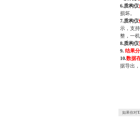
6.质构仪
损坏。
7.质构仪
示，支持
整，一机
8.质构仪
9.
结果分
10.
数据
据导出，
如果你对
T