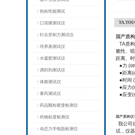
热粘性能测试
TA.TOU
口溶膜测试仪
针尖穿刺力测试仪
国产质构
TA质构
培养基测试仪
脆性、咀
距离、时
水凝胶测试仪
●力 (s
调剖剂测试仪
●距离(d
●时间 
体膨测试仪
●应力(
膏药测试仪
●应变(s
药品颗粒硬度检测仪
国产质构仪/
药物粘度检测仪
我公司供
动态力学电阻检测仪
试，仪器