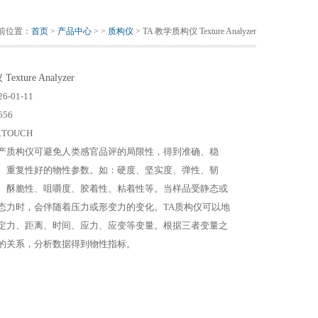
前位置：
首页
>
产品中心
> >
质构仪
> TA 教学质构仪 Texture Analyzer
xture Analyzer
26-01-11
656
.TOUCH
产质构仪可避免人类感官品评的局限性，得到准确、稳
、重复性好的物性参数。如：硬度、坚实度、弹性、韧
、酥脆性、咀嚼度、胶着性、粘着性等。当样品受静态或
态力时，会伴随着压力或形变力的变化。TA质构仪可以地
定力、距离、时间、应力、应变等变量。根据三者变量之
的关系，分析数据得到物性指标。