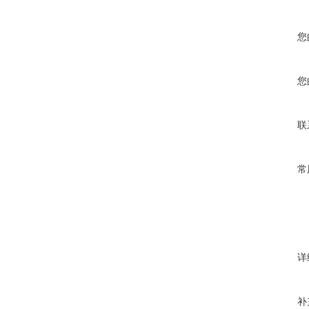
您
您
联
常
详
补