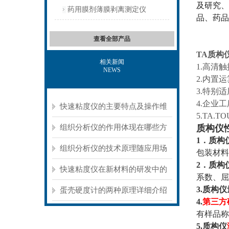
及研究、
药用膜剂薄膜剥离测定仪
品、药品
查看全部产品
TA
质构仪
相关新闻
1.高清
NEWS
2.内置
3.特别
4.企业
快速粘度仪的主要特点及操作维
5.TA
护方式
组织分析仪的作用体现在哪些方
质构仪
1．质构
面？
组织分析仪的技术原理随应用场
包装材料
2．质构
景不同存在明显差异
快速粘度仪在新材料的研发中的
系数、屈
3.质构
应用
蛋壳硬度计的两种原理详细介绍
4.
第三方
有样品称
5.质构仪