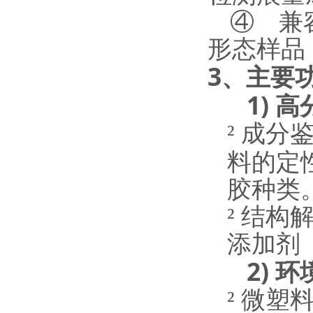
④
兼
形态样品
3
、
主要
1)
高
²
成分
料的定
胶种类
²
结构
添加剂
2)
环
²
微塑