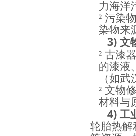
力海洋
²
污染
染物来
3)
文
²
古漆
的漆液
（如武
²
文物
材料与
4)
工
轮胎热解