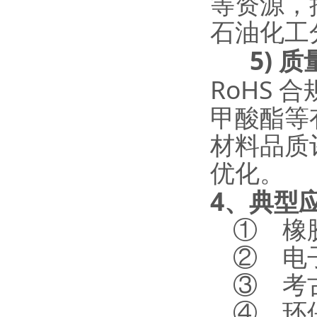
等资源，
石油化工
5)
质
RoHS
合
甲酸酯等
材料品质
优化。
4
、
典型
①
橡
②
电
③
考
④
环