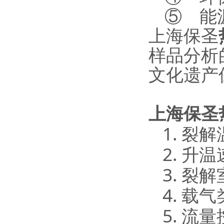
⑤
能
上海保圣
样品分析
文化遗产
上海保圣
1.
裂解
2.
升温
3.
裂解
4.
载气
5.
流量