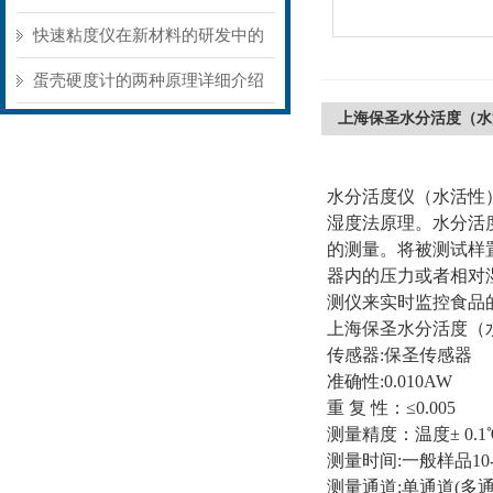
景不同存在明显差异
快速粘度仪在新材料的研发中的
应用
蛋壳硬度计的两种原理详细介绍
上海保圣水分活度（水
水分活度仪（水活性
湿度法原理。水分活
的测量。将被测试样
器内的压力或者相对
测仪来实时监控食品
上海保圣水分活度（
传感器:保圣传感器
准确性:0.010AW
重 复 性：≤0.005
测量精度：温度± 0.1
测量时间:一般样品10-
测量通道:单通道(多