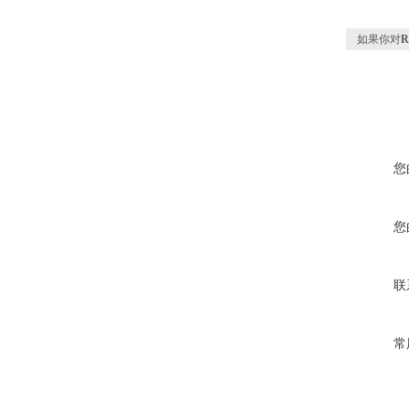
如果你对
您
您
联
常