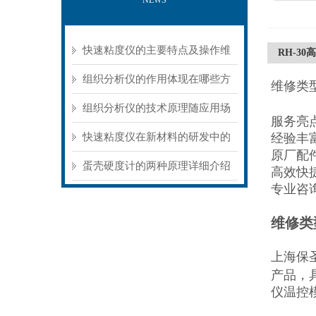
NEWS
快速粘度仪的主要特点及操作维
RH-3
护方式
组织分析仪的作用体现在哪些方
维修类
面？
组织分析仪的技术原理随应用场
服务亮
景不同存在明显差异
快速粘度仪在新材料的研发中的
经验丰
原厂配
应用
蛋壳硬度计的两种原理详细介绍
高效快
专业咨
维修类
上海保
产品，
仪温控