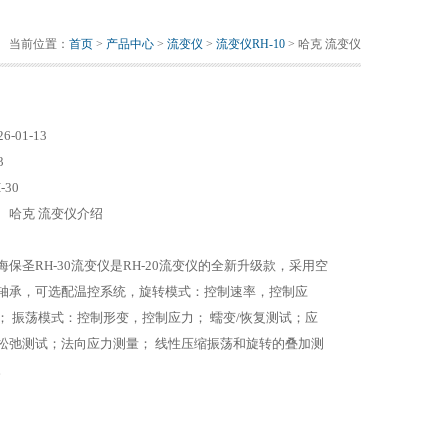
当前位置：
首页
>
产品中心
>
流变仪
>
流变仪RH-10
> 哈克 流变仪
26-01-13
3
-30
、哈克 流变仪介绍
海保圣RH-30流变仪是RH-20流变仪的全新升级款，采用空
轴承，可选配温控系统，旋转模式：控制速率，控制应
； 振荡模式：控制形变，控制应力； 蠕变/恢复测试；应
松弛测试；法向应力测量； 线性压缩振荡和旋转的叠加测
。