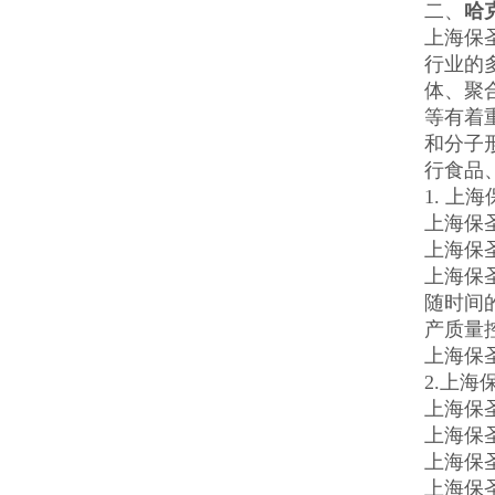
二、
哈
上海保
行业的
体、聚
等有着
和分子
行食品
1. 上
上海保
上海保圣
上海保
随时间
产质量
上海保圣
2.上海
上海保
上海保
上海保
上海保