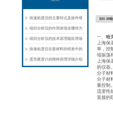
NEWS
快速粘度仪的主要特点及操作维
RH-30
护方式
组织分析仪的作用体现在哪些方
一、
哈
面？
组织分析仪的技术原理随应用场
上海保
率，控
景不同存在明显差异
快速粘度仪在新材料的研发中的
缩振荡
应用
蛋壳硬度计的两种原理详细介绍
上海保
的仪器。
分子材
分子材
量控制
流变性
直接的