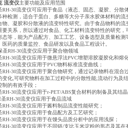
克 流变仪
主要功能及应用范围
圣RH-30流变仪可应用于食品（液态、固态、凝胶、分
多种检测，适合于蛋白、多糖等大分子亲水胶体材料的流
合物、凝胶和分散液的流变特性研究。由于食品物料的流
重要关系，所以通过对食品、化工材料流变特性的研究，
形态等，能为产品配方、加工工艺、设备选型及质量检测
、医药的质量监控、食品研发以及食品工程设计。
海保圣RH-30流变仪应用于聚合物领域
圣RH-30流变仪应用于微悬浮法PVC增塑溶胶凝胶化和熔
RH-30流变仪应用于PVC物料标准流变曲线；
圣RH-30流变仪应用于聚合物研究，通过记录物料在混
的变化,可研究物料在加工过程中的分散性能,流动行为及结构
控制的有效手段；
RH-30流变仪应用于r-PET/ABS复合材料的制备及其
保圣RH-30流变仪应用于食品流域
圣RH-30流变仪应用于酱料制品流变性能研究；
圣RH-30流变仪应用于食品配方及工艺研究；
圣RH-30流变仪应用于在馒头品质分析中的应用浅探；
圣RH-30流变仪应用于不同链/支比玉米淀粉的形态及其在