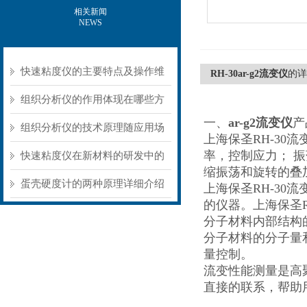
相关新闻
NEWS
快速粘度仪的主要特点及操作维
RH-30ar-g2流变仪
的详
护方式
组织分析仪的作用体现在哪些方
一、
ar-g2流变仪
产
面？
组织分析仪的技术原理随应用场
上海保圣RH-30
率，控制应力； 
景不同存在明显差异
快速粘度仪在新材料的研发中的
缩振荡和旋转的叠
应用
蛋壳硬度计的两种原理详细介绍
上海保圣RH-3
的仪器。上海保圣RH
分子材料内部结构
分子材料的分子量
量控制。
流变性能测量是高
直接的联系，帮助