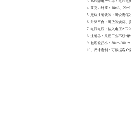
3. 高压静电产生器：电压电
4. 亚克力针筒：10mL、20m
5. 定速注射装置：可设定9段速度
6. 升降平台：可放置烧杯
7. 电源电压：输入电压AC2
8. 注射器：采用工业不锈
9. 包埋粒径小：50um-200um
10、尺寸定制：可根据客户