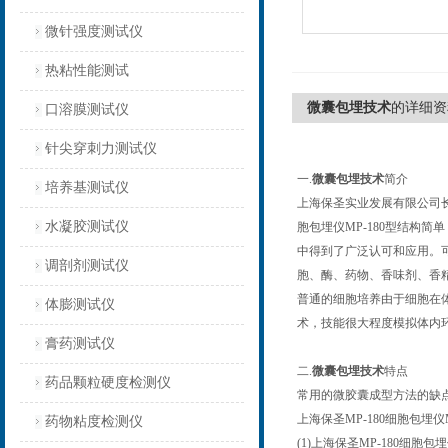
微针强度测试仪
热粘性能测试
微囊包埋技术
的详细资
口溶膜测试仪
针尖穿刺力测试仪
一.
微囊包埋技术
简介
培养基测试仪
上海保圣实业发展有限公司长期
水凝胶测试仪
胞包埋仪MP-180型结构
中得到了广泛认可和应用。
调剖剂测试仪
胞、酶、药物、香味剂、香
普通的细胞培养由于细胞在
体膨测试仪
术，技能很大程度模拟体内
膏药测试仪
二.
微囊包埋技术
特点
药品颗粒硬度检测仪
常用的微胶囊成型方法的缺
上海保圣MP-180细胞包
药物粘度检测仪
(1)上海保圣MP-180