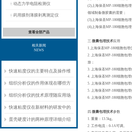
动态力学电阻检测仪
(2)上海保圣MP-180
领域制备微胶囊的需要；
药用膜剂薄膜剥离测定仪
(3)上海保圣MP-180
(4)上海保圣MP-180细
查看全部产品
三.
微囊包埋技术
应用
相关新闻
1.上海保圣MP-180细
NEWS
2. 上海保圣MP-180
放；
3. 上海保圣MP-180细胞
快速粘度仪的主要特点及操作维
4. 上海保圣MP-180
护方式
组织分析仪的作用体现在哪些方
5. 上海保圣MP-180细
5. 上海保圣MP-180细
面？
组织分析仪的技术原理随应用场
6. 上海保圣MP-180细
景不同存在明显差异
快速粘度仪在新材料的研发中的
四.
微囊包埋技术
参数
应用
1. 重量：13.5kg。
蛋壳硬度计的两种原理详细介绍
2. 工作电流：0-1A可调。