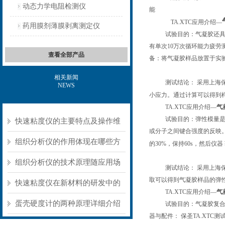
动态力学电阻检测仪
能
TA.XTC
应用介绍
—
药用膜剂薄膜剥离测定仪
试验目的：气凝胶还
有单次
10
万次循环能力疲劳
查看全部产品
备：将气凝胶样品放置于实
相关新闻
测试结论：
采用上海
NEWS
小应力。通过计算可以得到
TA.XTC
应用介绍
—
气
试验目的：弹性模量
快速粘度仪的主要特点及操作维
或分子之间键合强度的反映
护方式
组织分析仪的作用体现在哪些方
的
30%
，保持
60s
，然后仪器
面？
组织分析仪的技术原理随应用场
测试结论：
采用上海
取可以得到气凝胶样品的弹
景不同存在明显差异
快速粘度仪在新材料的研发中的
TA.XTC
应用介绍
—
气
应用
蛋壳硬度计的两种原理详细介绍
试验目的：气凝胶复
器与配件：
保圣
TA.XTC
测