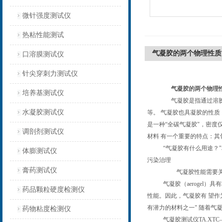
微针强度测试仪
热粘性能测试
气凝胶的两个物理性质
口溶膜测试仪
针尖穿刺力测试仪
气凝胶的两个物理
培养基测试仪
气凝胶是指通过溶
水凝胶测试仪
等。
气凝胶也具凝胶的性质
是一种
“
全碳气凝胶
"
，密度
调剖剂测试仪
材料 有一个重要的特点：其
“
气凝胶有什么用途？
"
体膨测试仪
污染治理
膏药测试仪
气凝胶性能需要
气凝胶（
aerogel
）具有
药品颗粒硬度检测仪
性能。因此，气凝胶有 望作
有潜力的材料之一
"
随着气凝
药物粘度检测仪
气凝胶测试仪
TA.XTC