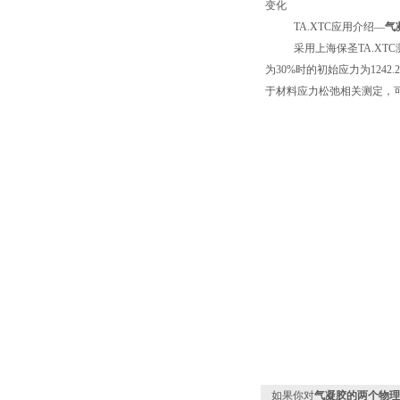
变化
TA.XTC
应用介绍
—
气
采用上海保圣
TA.XTC
为
30%
时的初始应力为
1242.
于材料应力松弛相关测定，
如果你对
气凝胶的两个物理