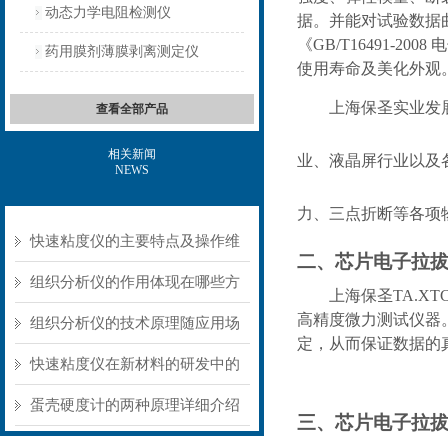
动态力学电阻检测仪
据。并能对试验数据
《
GB/T16491-2008
电
药用膜剂薄膜剥离测定仪
使用寿命及美化外观
上海保圣实业发
查看全部产品
相关新闻
业、液晶屏行业以及
NEWS
力、三点折断等各项
快速粘度仪的主要特点及操作维
二、
芯片电子拉
护方式
组织分析仪的作用体现在哪些方
上海保圣
TA.XT
高精度微力测试仪器
面？
组织分析仪的技术原理随应用场
定，从⽽保证数据的
景不同存在明显差异
快速粘度仪在新材料的研发中的
应用
蛋壳硬度计的两种原理详细介绍
三、
芯片电子拉