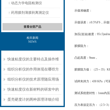
动态力学电阻检测仪
示值准确度：
药用膜剂薄膜剥离测定仪
示值误差：±0.5%FS，示值
查看全部产品
加压(送油)速度：95±5)ml/m
相关新闻
NEWS
胶膜阻力：
凸起高度：9mm，
快速粘度仪的主要特点及操作维
护方式
组织分析仪的作用体现在哪些方
胶膜阻力值：（25～35）KP
面？
组织分析仪的技术原理随应用场
试样夹持力：430 KPa（可
景不同存在明显差异
快速粘度仪在新材料的研发中的
测试系统密封性：1min内压降
应用
蛋壳硬度计的两种原理详细介绍
压力表设定压力：（2.5~3）K